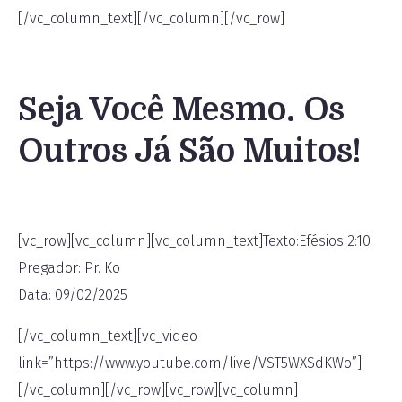
[/vc_column_text][/vc_column][/vc_row]
Seja Você Mesmo. Os
Outros Já São Muitos!
[vc_row][vc_column][vc_column_text]Texto:Efésios 2:10
Pregador: Pr. Ko
Data: 09/02/2025
[/vc_column_text][vc_video
link=”https://www.youtube.com/live/VST5WXSdKWo”]
[/vc_column][/vc_row][vc_row][vc_column]