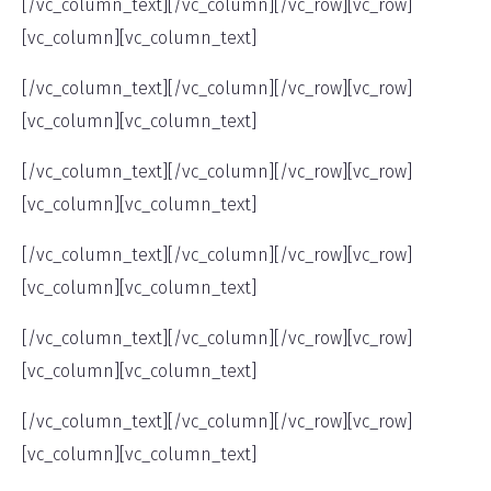
[/vc_column_text][/vc_column][/vc_row][vc_row]
[vc_column][vc_column_text]
[/vc_column_text][/vc_column][/vc_row][vc_row]
[vc_column][vc_column_text]
[/vc_column_text][/vc_column][/vc_row][vc_row]
[vc_column][vc_column_text]
[/vc_column_text][/vc_column][/vc_row][vc_row]
[vc_column][vc_column_text]
[/vc_column_text][/vc_column][/vc_row][vc_row]
[vc_column][vc_column_text]
[/vc_column_text][/vc_column][/vc_row][vc_row]
[vc_column][vc_column_text]