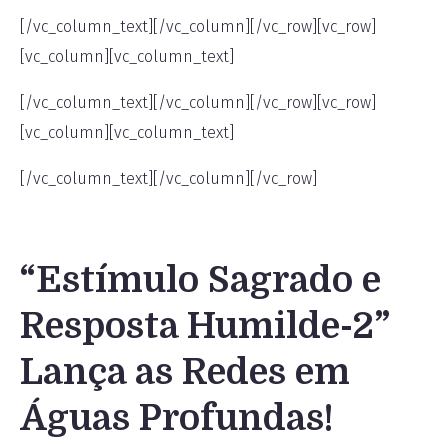
[/vc_column_text][/vc_column][/vc_row][vc_row]
[vc_column][vc_column_text]
[/vc_column_text][/vc_column][/vc_row][vc_row]
[vc_column][vc_column_text]
[/vc_column_text][/vc_column][/vc_row]
“Estímulo Sagrado e
Resposta Humilde-2”
Lança as Redes em
Águas Profundas!