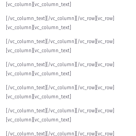
[vc_column][vc_column_text]
[/vc_column_text][/vc_column][/vc_row][vc_row]
[vc_column][vc_column_text]
[/vc_column_text][/vc_column][/vc_row][vc_row]
[vc_column][vc_column_text]
[/vc_column_text][/vc_column][/vc_row][vc_row]
[vc_column][vc_column_text]
[/vc_column_text][/vc_column][/vc_row][vc_row]
[vc_column][vc_column_text]
[/vc_column_text][/vc_column][/vc_row][vc_row]
[vc_column][vc_column_text]
[/vc_column_text][/vc_column][/vc_row][vc_row]