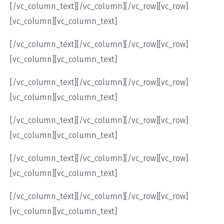
[/vc_column_text][/vc_column][/vc_row][vc_row]
[vc_column][vc_column_text]
[/vc_column_text][/vc_column][/vc_row][vc_row]
[vc_column][vc_column_text]
[/vc_column_text][/vc_column][/vc_row][vc_row]
[vc_column][vc_column_text]
[/vc_column_text][/vc_column][/vc_row][vc_row]
[vc_column][vc_column_text]
[/vc_column_text][/vc_column][/vc_row][vc_row]
[vc_column][vc_column_text]
[/vc_column_text][/vc_column][/vc_row][vc_row]
[vc_column][vc_column_text]