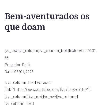
Bem-aventurados os
que doam
[vc_row][vc_column][vc_column_text]Texto: Atos 20:31-
35
Pregador: Pr. Ko
Data: 05/01/2025
[/vc_column_text][vc_video
link=”https://www.youtube.com/live/lcpS-ekLtuY”]
[/vc_column][/vc_row][vc_row][vc_column]
[vc_column_text]