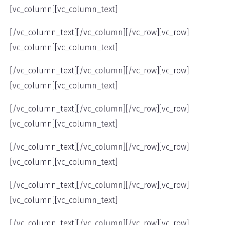
[vc_column][vc_column_text]
[/vc_column_text][/vc_column][/vc_row][vc_row]
[vc_column][vc_column_text]
[/vc_column_text][/vc_column][/vc_row][vc_row]
[vc_column][vc_column_text]
[/vc_column_text][/vc_column][/vc_row][vc_row]
[vc_column][vc_column_text]
[/vc_column_text][/vc_column][/vc_row][vc_row]
[vc_column][vc_column_text]
[/vc_column_text][/vc_column][/vc_row][vc_row]
[vc_column][vc_column_text]
[/vc_column_text][/vc_column][/vc_row][vc_row]