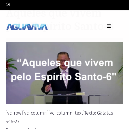
Aqueles que vivem
pelo Espírito Santo-6
[vc_row][vc_column][vc_column_text]Texto: Gálatas
5:16-23