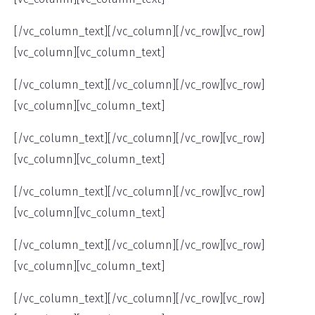
[/vc_column_text][/vc_column][/vc_row][vc_row]
[vc_column][vc_column_text]
[/vc_column_text][/vc_column][/vc_row][vc_row]
[vc_column][vc_column_text]
[/vc_column_text][/vc_column][/vc_row][vc_row]
[vc_column][vc_column_text]
[/vc_column_text][/vc_column][/vc_row][vc_row]
[vc_column][vc_column_text]
[/vc_column_text][/vc_column][/vc_row][vc_row]
[vc_column][vc_column_text]
[/vc_column_text][/vc_column][/vc_row][vc_row]