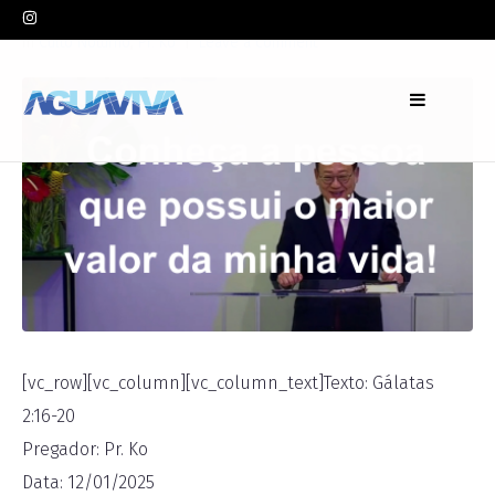
In
Culto Noturno
,
Pr. Ko
Leave a comment
[vc_row][vc_column][vc_column_text]Texto: Gálatas
2:16-20
Pregador: Pr. Ko
Data: 12/01/2025