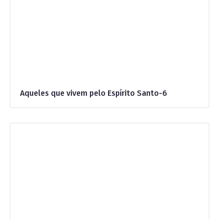
Aqueles que vivem pelo Espírito Santo-6