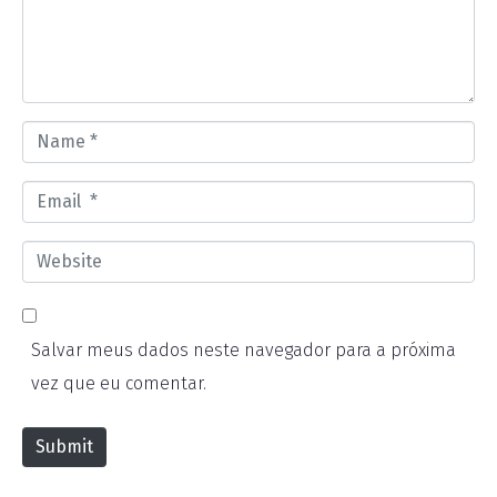
e
n
t
*
N
a
E
m
m
e
W
a
*
e
i
b
l
Salvar meus dados neste navegador para a próxima
s
*
vez que eu comentar.
i
t
Submit
e