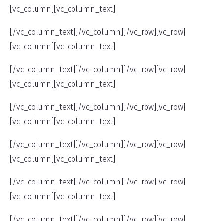
[vc_column][vc_column_text]
[/vc_column_text][/vc_column][/vc_row][vc_row]
[vc_column][vc_column_text]
[/vc_column_text][/vc_column][/vc_row][vc_row]
[vc_column][vc_column_text]
[/vc_column_text][/vc_column][/vc_row][vc_row]
[vc_column][vc_column_text]
[/vc_column_text][/vc_column][/vc_row][vc_row]
[vc_column][vc_column_text]
[/vc_column_text][/vc_column][/vc_row][vc_row]
[vc_column][vc_column_text]
[/vc_column_text][/vc_column][/vc_row][vc_row]