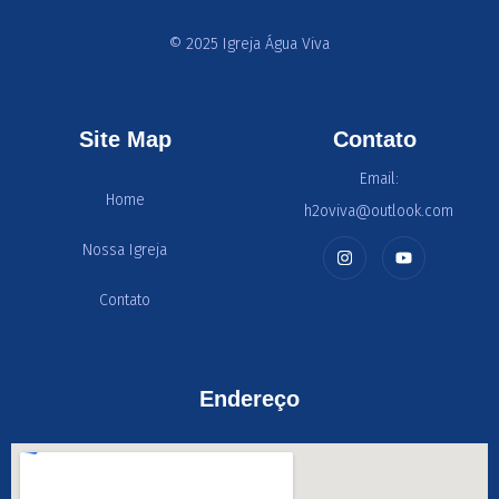
© 2025 Igreja Água Viva
Site Map
Contato
Email:
Home
h2oviva@outlook.com
Nossa Igreja
Contato
Endereço