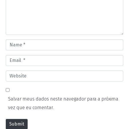
m
e
n
t
*
N
a
E
m
m
e
W
a
*
e
i
b
l
Salvar meus dados neste navegador para a próxima
s
*
vez que eu comentar.
i
t
Submit
e