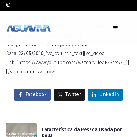
In
Pr. Ko
Leave a comment
[vc_row][vc_column width=”1/1″][vc_column_text
disable_pattern=”true” align=”left”
margin_bottom=”0″]Pregador:
Pr. Ko
Data:
22/05/2016
[/vc_column_text][vc_video
link=”https://www.youtube.com/watch?v=ieZEk8cAS3Q”]
[/vc_column][/vc_row]
Facebook
Twitter
LinkedIn
Característica da Pessoa Usada por
Deus