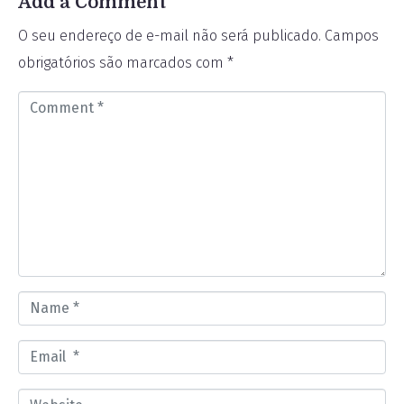
Add a Comment
O seu endereço de e-mail não será publicado.
Campos
obrigatórios são marcados com
*
C
o
m
m
e
n
t
*
N
a
E
m
m
e
W