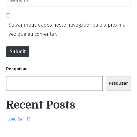
a
*
e
i
b
l
Salvar meus dados neste navegador para a próxima
s
*
vez que eu comentar.
i
t
Submit
e
Pesquisar
Pesquisar
Recent Posts
Josué 24:1-13