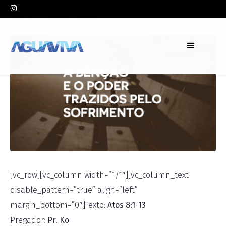
In
Pr. Ko
Leave a comment
[vc_row][vc_column width=”1/1″][vc_column_text
disable_pattern=”true” align=”left”
margin_bottom=”0″]Texto:
Atos 8:1-13
Pregador:
Pr. Ko