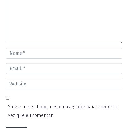
m
m
e
n
t
*
N
a
E
m
m
e
W
a
*
e
i
b
l
Salvar meus dados neste navegador para a próxima
s
*
vez que eu comentar.
i
t