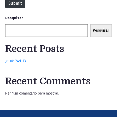
Submit
e
Pesquisar
Pesquisar
Recent Posts
Josué 24:1-13
Recent Comments
Nenhum comentário para mostrar.