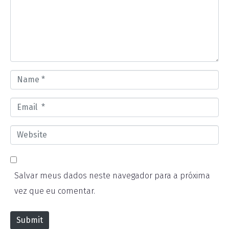
m
e
n
t
*
N
a
E
m
m
e
W
a
*
e
i
b
l
Salvar meus dados neste navegador para a próxima
s
*
vez que eu comentar.
i
t
Submit
e