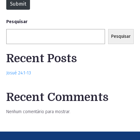
Submit
e
Pesquisar
Pesquisar
Recent Posts
Josué 24:1-13
Recent Comments
Nenhum comentário para mostrar.