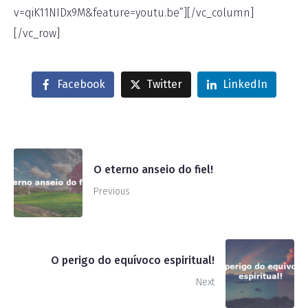
v=qiK11NIDx9M&feature=youtu.be”][/vc_column]
[/vc_row]
Facebook
Twitter
LinkedIn
O eterno anseio do fiel!
Previous
O perigo do equívoco espiritual!
Next