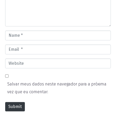
e
n
t
*
N
a
E
m
m
e
W
a
*
e
i
b
l
Salvar meus dados neste navegador para a próxima
s
*
vez que eu comentar.
i
t
Submit
e