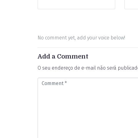
No comment yet, add your voice below!
Add a Comment
O seu endereço de e-mail não será publicad
C
o
m
m
e
n
t