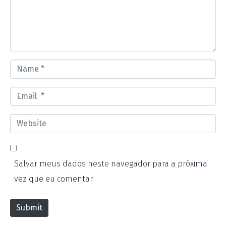
e
n
t
*
N
a
E
m
m
e
W
a
*
e
i
b
l
Salvar meus dados neste navegador para a próxima
s
*
vez que eu comentar.
i
t
Submit
e