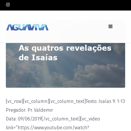
In
Convidados
Leave a comment
[vc_row][vc_column][vc_column_text]Texto: Isaías 9: 1-13
Pregador: Pr. Valdemir
Data: 09/06/2019[/vc_column_text][vc_video
link=”https://www.youtube.com/watch?