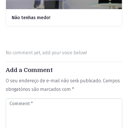
Não tenhas medo!
No comment yet, add your voice below!
Add a Comment
O seu endereço de e-mail não será publicado.
Campos
obrigatórios são marcados com
*
C
o
m
m