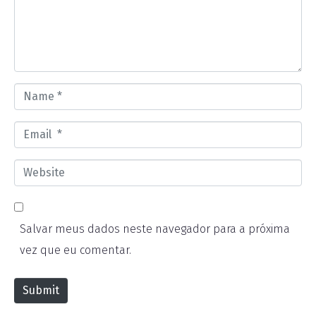
e
n
t
*
N
a
E
m
m
e
W
a
*
e
i
b
l
Salvar meus dados neste navegador para a próxima
s
*
vez que eu comentar.
i
t
Submit
e