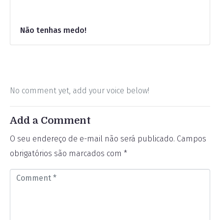
Não tenhas medo!
No comment yet, add your voice below!
Add a Comment
O seu endereço de e-mail não será publicado.
Campos
obrigatórios são marcados com
*
C
o
m
m