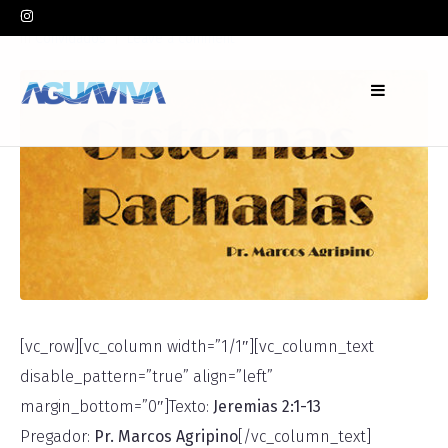
In
Convidados
Leave a comment
[vc_row][vc_column width=”1/1″][vc_column_text
disable_pattern=”true” align=”left”
margin_bottom=”0″]Texto:
Jeremias 2:1-13
Pregador:
Pr. Marcos Agripino
[/vc_column_text]