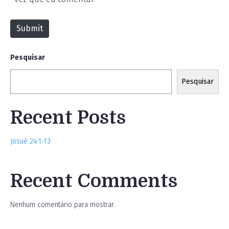
i
t
Submit
e
Pesquisar
Pesquisar
Recent Posts
Josué 24:1-13
Recent Comments
Nenhum comentário para mostrar.