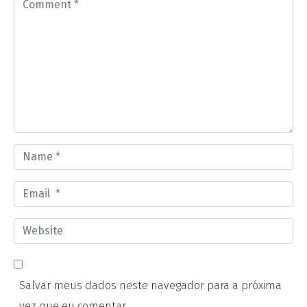
C
o
m
m
e
n
t
*
N
a
E
m
m
e
W
a
*
e
i
b
l
Salvar meus dados neste navegador para a próxima
s
*
vez que eu comentar.