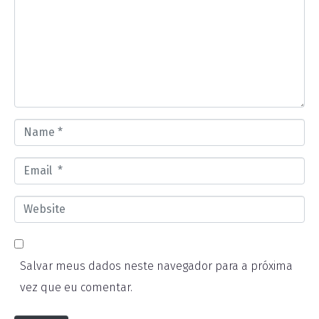
m
m
e
n
t
*
N
a
E
m
m
e
W
a
*
e
i
b
l
Salvar meus dados neste navegador para a próxima
s
*
vez que eu comentar.
i
t