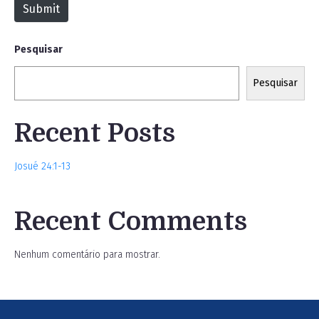
Submit
e
Pesquisar
Pesquisar
Recent Posts
Josué 24:1-13
Recent Comments
Nenhum comentário para mostrar.