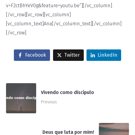
v=F2ctBhYeV0g&feature=youtu.be”][/vc_column]
[/vc_row][vc_row][vc_column]
[vc_column_text]Ana[/vc_column_text][/vc_column]
[/vc_row]
Facebook
Twitter
LinkedIn
Vivendo como discípulo
Previous
Deus que luta por mim!