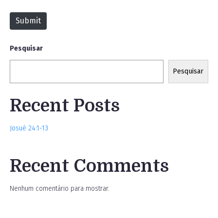
t
Submit
e
Pesquisar
Pesquisar
Recent Posts
Josué 24:1-13
Recent Comments
Nenhum comentário para mostrar.