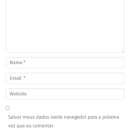
o
m
m
e
n
t
*
N
a
E
m
m
e
W
a
*
e
i
b
l
Salvar meus dados neste navegador para a próxima
s
*
vez que eu comentar.
i