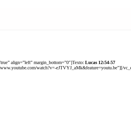
true” align=”left” margin_bottom=”0″]Texto:
Lucas 12:54-57
s://www.youtube.com/watch?v=-eJTVYJ_aMk&feature=youtu.be”][/vc_