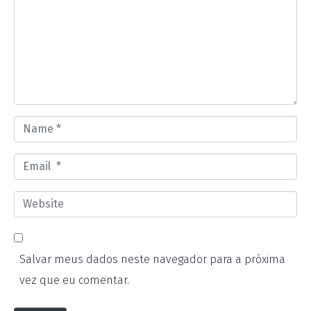
m
m
e
n
t
*
N
a
E
m
m
e
W
a
*
e
i
b
l
Salvar meus dados neste navegador para a próxima
s
*
vez que eu comentar.
i
t