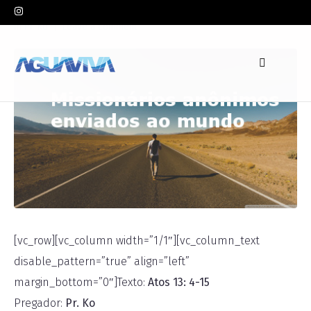
In
Pr. Ko
Leave a comment
[vc_row][vc_column width=”1/1″][vc_column_text
disable_pattern=”true” align=”left”
margin_bottom=”0″]Texto:
Atos 13: 4-15
Pregador:
Pr. Ko