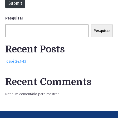
Submit
e
Pesquisar
Pesquisar
Recent Posts
Josué 24:1-13
Recent Comments
Nenhum comentário para mostrar.