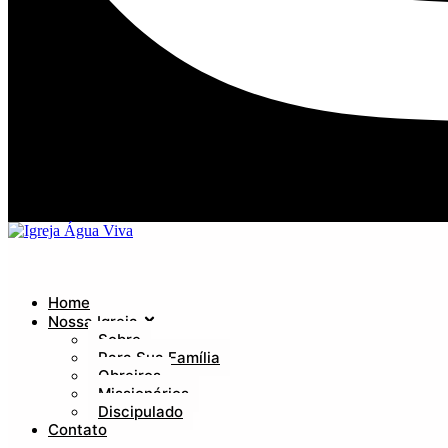
Home
Nossa Igreja
Sobre
Para Sua Família
Obreiros
Missionários
Discipulado
Contato