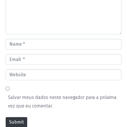
m
e
n
t
*
N
a
E
m
m
e
W
a
*
e
i
b
l
Salvar meus dados neste navegador para a próxima
s
*
vez que eu comentar.
i
t
Submit
e