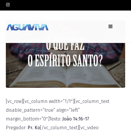
In
Pr. Ko
Leave a comment
[vc_row][vc_column width=”1/1″][vc_column_text
disable_pattern=”true” align=”left”
margin_bottom=”0″]Texto:
João 14:16-17
Pregador:
Pr. Ko
[/vc_column_text][vc_video