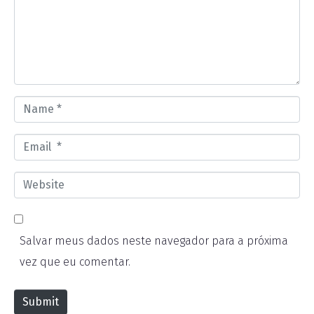
m
e
n
t
*
N
a
E
m
m
e
W
a
*
e
i
b
l
Salvar meus dados neste navegador para a próxima
s
*
vez que eu comentar.
i
t
Submit
e