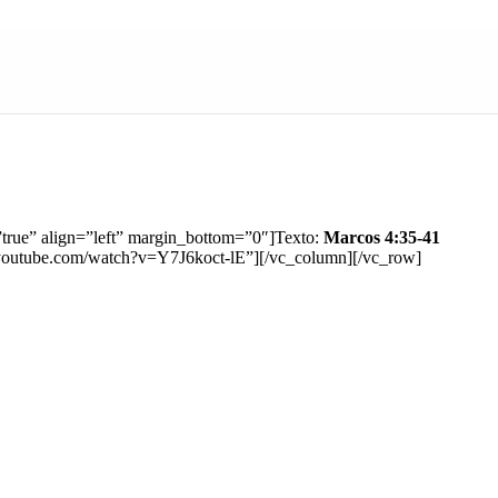
true” align=”left” margin_bottom=”0″]Texto:
Marcos 4:35-41
.youtube.com/watch?v=Y7J6koct-lE”][/vc_column][/vc_row]