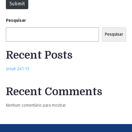
Submit
e
Pesquisar
Pesquisar
Recent Posts
Josué 24:1-13
Recent Comments
Nenhum comentário para mostrar.