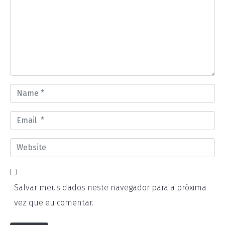
m
m
e
n
t
*
N
a
E
m
m
e
W
a
*
e
i
b
l
Salvar meus dados neste navegador para a próxima
s
*
vez que eu comentar.
i
t