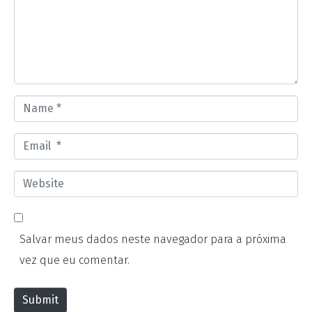
m
e
n
t
*
N
a
E
m
m
e
W
a
*
e
i
b
l
Salvar meus dados neste navegador para a próxima
s
*
vez que eu comentar.
i
t
Submit
e