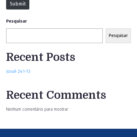
Submit
e
Pesquisar
Pesquisar
Recent Posts
Josué 24:1-13
Recent Comments
Nenhum comentário para mostrar.