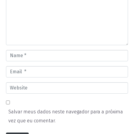
m
m
e
n
t
*
N
a
E
m
m
e
W
a
*
e
i
b
l
Salvar meus dados neste navegador para a próxima
s
*
vez que eu comentar.
i
t