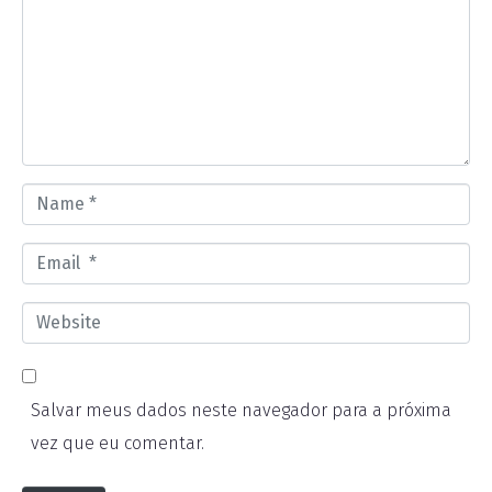
m
m
e
n
t
*
N
a
E
m
m
e
W
a
*
e
i
b
l
Salvar meus dados neste navegador para a próxima
s
*
vez que eu comentar.
i
t