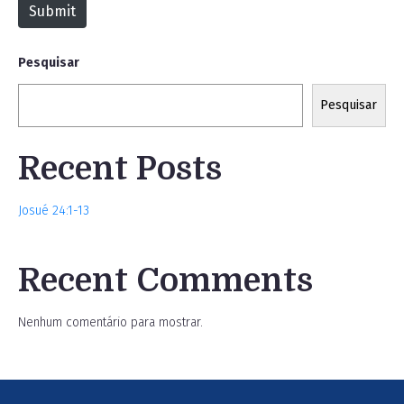
Submit
e
Pesquisar
Pesquisar
Recent Posts
Josué 24:1-13
Recent Comments
Nenhum comentário para mostrar.