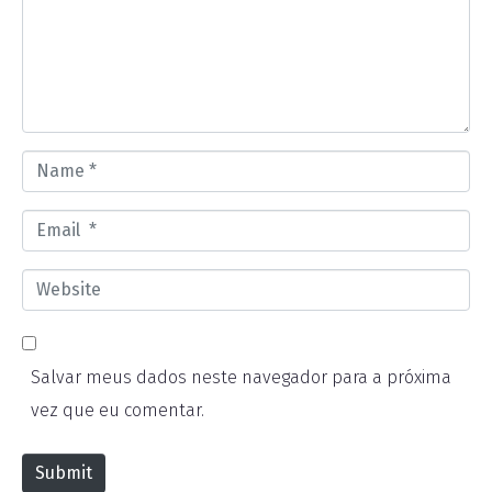
m
e
n
t
*
N
a
E
m
m
e
W
a
*
e
i
b
l
Salvar meus dados neste navegador para a próxima
s
*
vez que eu comentar.
i
t
Submit
e