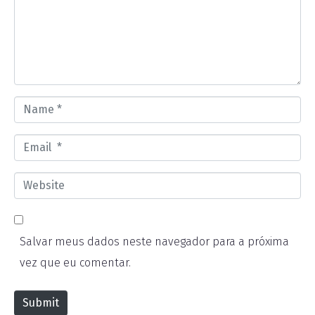
m
e
n
t
*
N
a
E
m
m
e
W
a
*
e
i
b
l
Salvar meus dados neste navegador para a próxima
s
*
vez que eu comentar.
i
t
Submit
e