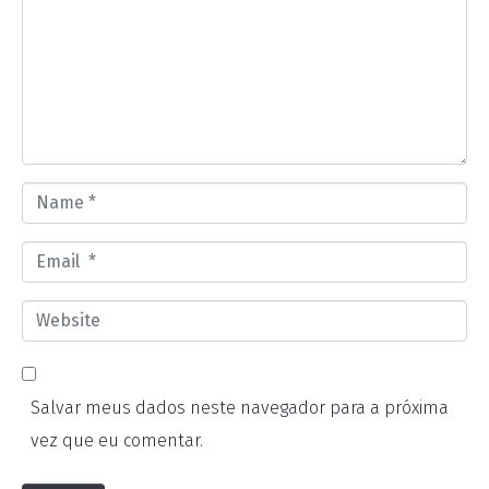
m
m
e
n
t
*
N
a
E
m
m
e
W
a
*
e
i
b
l
Salvar meus dados neste navegador para a próxima
s
*
vez que eu comentar.
i
t