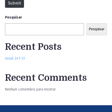
Submit
e
Pesquisar
Pesquisar
Recent Posts
Josué 24:1-13
Recent Comments
Nenhum comentário para mostrar.