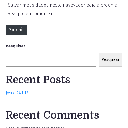
Salvar meus dados neste navegador para a próxima
s
*
vez que eu comentar.
i
t
Submit
e
Pesquisar
Pesquisar
Recent Posts
Josué 24:1-13
Recent Comments