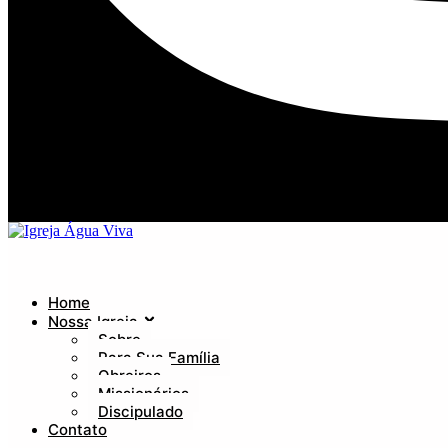
Home
Nossa Igreja
Sobre
Para Sua Família
Obreiros
Missionários
Discipulado
Contato