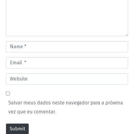
m
e
n
t
*
N
a
E
m
m
e
W
a
*
e
i
b
l
Salvar meus dados neste navegador para a próxima
s
*
vez que eu comentar.
i
t
Submit
e