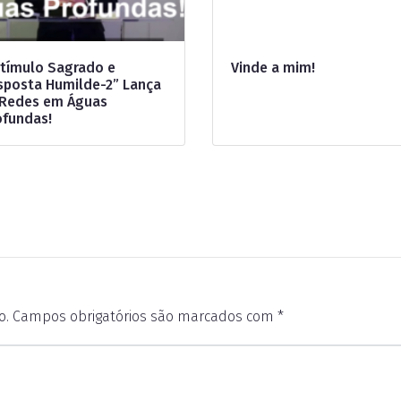
stímulo Sagrado e
Vinde a mim!
sposta Humilde-2” Lança
 Redes em Águas
ofundas!
o.
Campos obrigatórios são marcados com
*