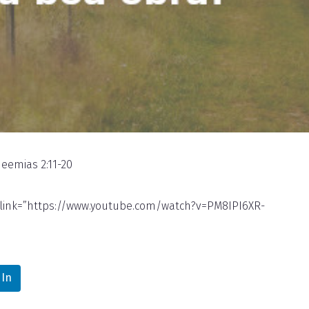
eemias 2:11-20
o link=”https://www.youtube.com/watch?v=PM8IPI6XR-
dIn