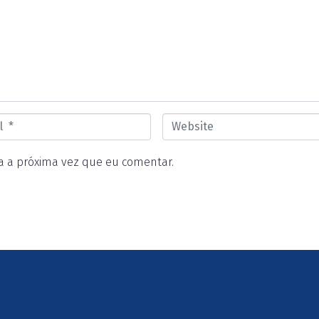
W
e
 a próxima vez que eu comentar.
b
s
i
t
e