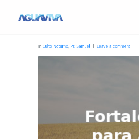
In
Culto Noturno
,
Pr. Samuel
Leave a comment