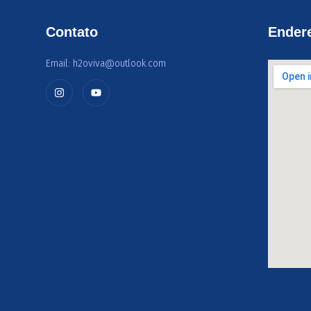
Contato
Ender
Email: h2oviva@outlook.com