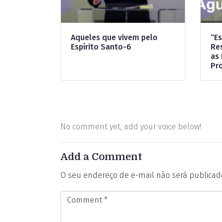
Aqueles que vivem pelo
“E
Espírito Santo-6
Re
as
Pr
No comment yet, add your voice below!
Add a Comment
O seu endereço de e-mail não será publicad
C
o