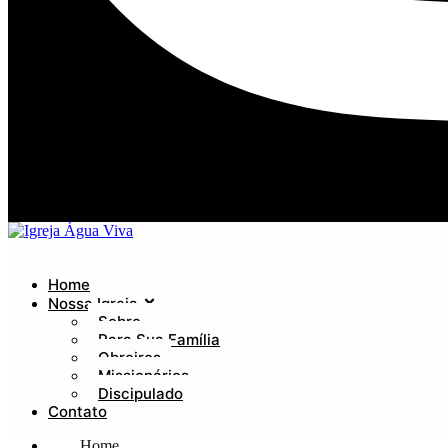
Home
Nossa Igreja
Sobre
Para Sua Família
Obreiros
Missionários
Discipulado
Contato
Home