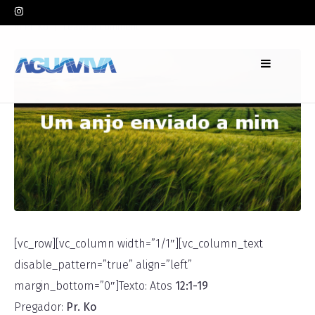
In
Pr. Ko
Leave a comment
[vc_row][vc_column width=”1/1″][vc_column_text
disable_pattern=”true” align=”left”
margin_bottom=”0″]Texto: Atos
12:1-19
Pregador:
Pr. Ko