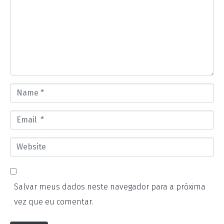
m
m
e
n
t
*
N
a
E
m
m
e
W
a
*
e
i
b
l
Salvar meus dados neste navegador para a próxima
s
*
vez que eu comentar.
i
t