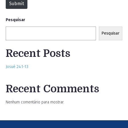
Submit
e
Pesquisar
Pesquisar
Recent Posts
Josué 24:1-13
Recent Comments
Nenhum comentário para mostrar.