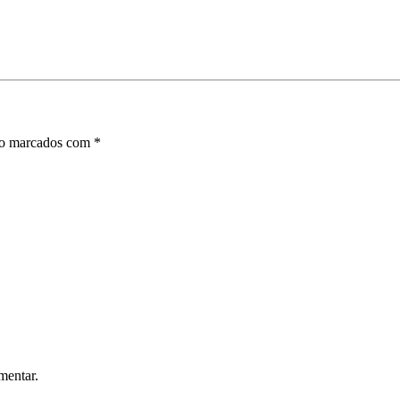
ão marcados com
*
mentar.