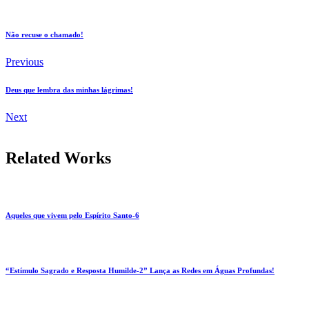
Não recuse o chamado!
Previous
Deus que lembra das minhas lágrimas!
Next
Related Works
Aqueles que vivem pelo Espírito Santo-6
“Estímulo Sagrado e Resposta Humilde-2” Lança as Redes em Águas Profundas!