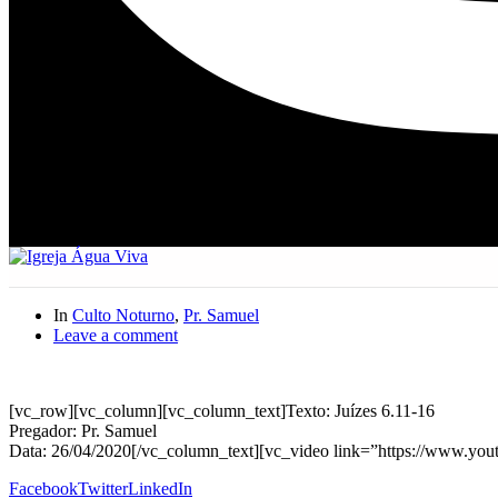
In
Culto Noturno
,
Pr. Samuel
Leave a comment
[vc_row][vc_column][vc_column_text]Texto: Juízes 6.11-16
Pregador: Pr. Samuel
Data: 26/04/2020[/vc_column_text][vc_video link=”https://www.y
Facebook
Twitter
LinkedIn