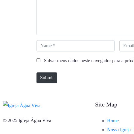
m
e
n
t
*
N
E
a
m
Salvar meus dados neste navegador para a próx
m
a
e
i
Submit
*
l
*
Site Map
© 2025 Igreja Água Viva
Home
Nossa Igreja