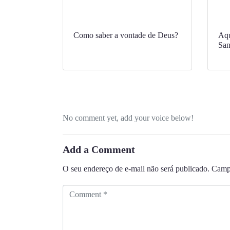
Como saber a vontade de Deus?
Aqu
San
No comment yet, add your voice below!
Add a Comment
O seu endereço de e-mail não será publicado.
Campo
C
o
m