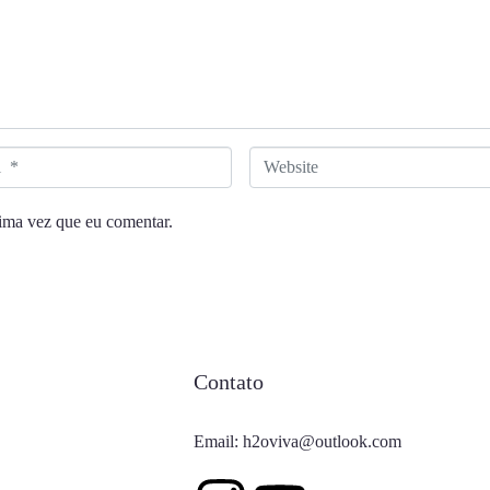
W
e
ima vez que eu comentar.
b
s
i
t
e
Contato
Email: h2oviva@outlook.com