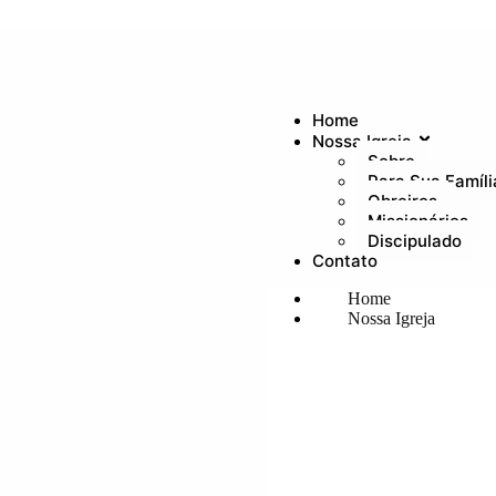
Home
Nossa Igreja
Sobre
Para Sua Famíli
Obreiros
Missionários
Discipulado
Contato
Home
Nossa Igreja