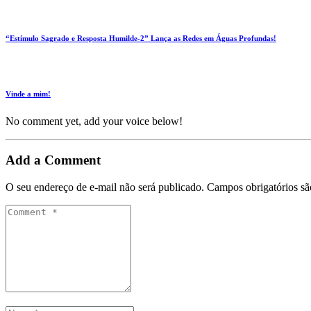
“Estímulo Sagrado e Resposta Humilde-2” Lança as Redes em Águas Profundas!
Vinde a mim!
No comment yet, add your voice below!
Add a Comment
O seu endereço de e-mail não será publicado.
Campos obrigatórios s
Comment
*