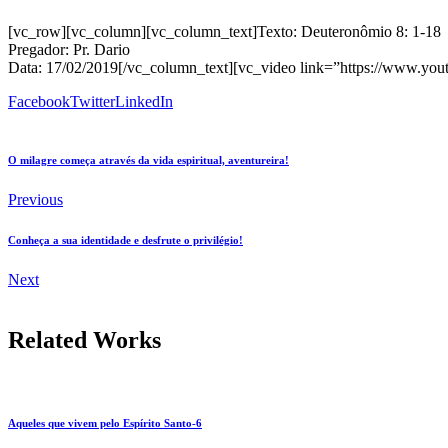
[vc_row][vc_column][vc_column_text]Texto: Deuteronômio 8: 1-18
Pregador: Pr. Dario
Data: 17/02/2019[/vc_column_text][vc_video link=”https://www.y
Facebook
Twitter
LinkedIn
O milagre começa através da vida espiritual, aventureira!
Previous
Conheça a sua identidade e desfrute o privilégio!
Next
Related Works
Aqueles que vivem pelo Espírito Santo-6