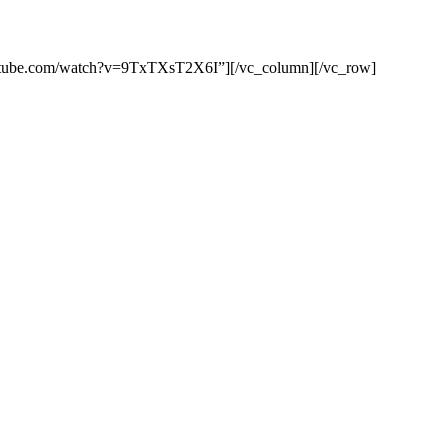
outube.com/watch?v=9TxTXsT2X6I”][/vc_column][/vc_row]