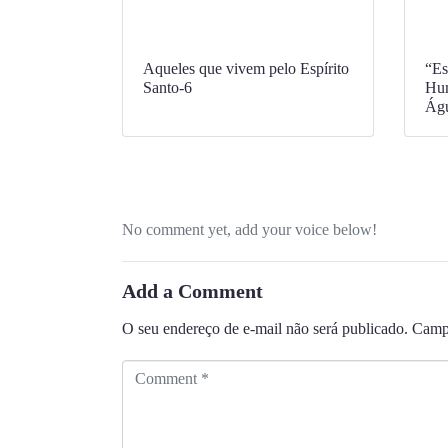
Aqueles que vivem pelo Espírito
“Es
Santo-6
Hum
Águ
No comment yet, add your voice below!
Add a Comment
O seu endereço de e-mail não será publicado.
Campo
C
o
m