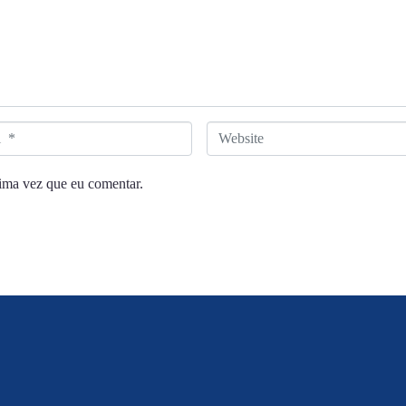
W
e
ima vez que eu comentar.
b
s
i
t
e