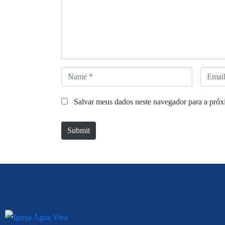
m
e
n
t
*
N
E
a
m
Salvar meus dados neste navegador para a próx
m
a
e
i
Submit
*
l
*