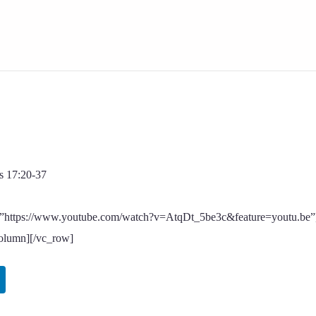
s 17:20-37
k=”https://www.youtube.com/watch?v=AtqDt_5be3c&feature=youtu.be”
olumn][/vc_row]