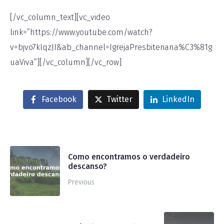
[/vc_column_text][vc_video
link=”https://www.youtube.com/watch?
v=bjvo7kIqzJI&ab_channel=IgrejaPresbiteriana%C3%81g
uaViva”][/vc_column][/vc_row]
Facebook
Twitter
LinkedIn
Como encontramos o verdadeiro
descanso?
Previous