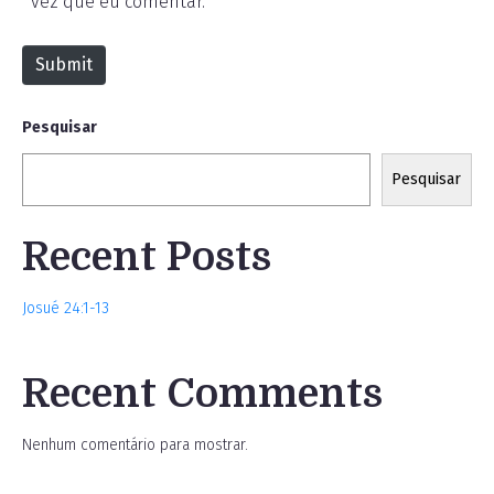
vez que eu comentar.
i
t
Submit
e
Pesquisar
Pesquisar
Recent Posts
Josué 24:1-13
Recent Comments
Nenhum comentário para mostrar.