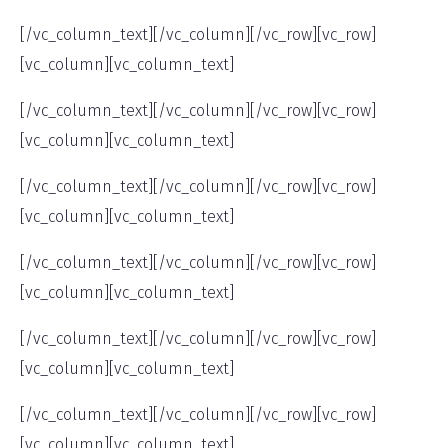
[/vc_column_text][/vc_column][/vc_row][vc_row]
[vc_column][vc_column_text]
[/vc_column_text][/vc_column][/vc_row][vc_row]
[vc_column][vc_column_text]
[/vc_column_text][/vc_column][/vc_row][vc_row]
[vc_column][vc_column_text]
[/vc_column_text][/vc_column][/vc_row][vc_row]
[vc_column][vc_column_text]
[/vc_column_text][/vc_column][/vc_row][vc_row]
[vc_column][vc_column_text]
[/vc_column_text][/vc_column][/vc_row][vc_row]
[vc_column][vc_column_text]