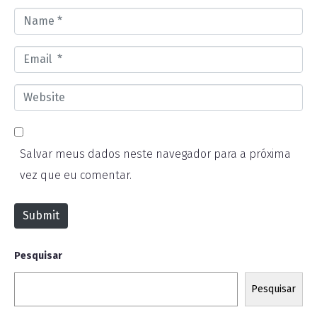
*
N
a
E
m
m
e
W
a
*
e
i
b
l
Salvar meus dados neste navegador para a próxima
s
*
vez que eu comentar.
i
t
Submit
e
Pesquisar
Pesquisar