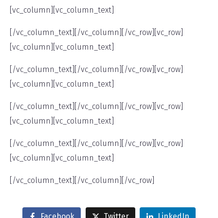
[vc_column][vc_column_text]
[/vc_column_text][/vc_column][/vc_row][vc_row]
[vc_column][vc_column_text]
[/vc_column_text][/vc_column][/vc_row][vc_row]
[vc_column][vc_column_text]
[/vc_column_text][/vc_column][/vc_row][vc_row]
[vc_column][vc_column_text]
[/vc_column_text][/vc_column][/vc_row][vc_row]
[vc_column][vc_column_text]
[/vc_column_text][/vc_column][/vc_row]
Facebook
Twitter
LinkedIn