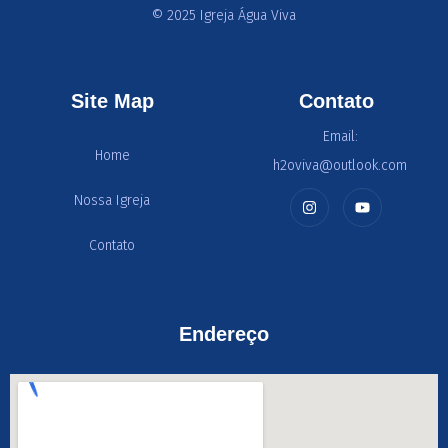
© 2025 Igreja Água Viva
Site Map
Contato
Email:
Home
h2oviva@outlook.com
Nossa Igreja
Contato
Endereço