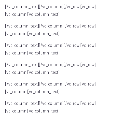
[/vc_column_text][/vc_column][/vc_row][vc_row]
[vc_column][vc_column_text]
[/vc_column_text][/vc_column][/vc_row][vc_row]
[vc_column][vc_column_text]
[/vc_column_text][/vc_column][/vc_row][vc_row]
[vc_column][vc_column_text]
[/vc_column_text][/vc_column][/vc_row][vc_row]
[vc_column][vc_column_text]
[/vc_column_text][/vc_column][/vc_row][vc_row]
[vc_column][vc_column_text]
[/vc_column_text][/vc_column][/vc_row][vc_row]
[vc_column][vc_column_text]