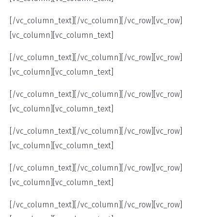
[/vc_column_text][/vc_column][/vc_row][vc_row]
[vc_column][vc_column_text]
[/vc_column_text][/vc_column][/vc_row][vc_row]
[vc_column][vc_column_text]
[/vc_column_text][/vc_column][/vc_row][vc_row]
[vc_column][vc_column_text]
[/vc_column_text][/vc_column][/vc_row][vc_row]
[vc_column][vc_column_text]
[/vc_column_text][/vc_column][/vc_row][vc_row]
[vc_column][vc_column_text]
[/vc_column_text][/vc_column][/vc_row][vc_row]