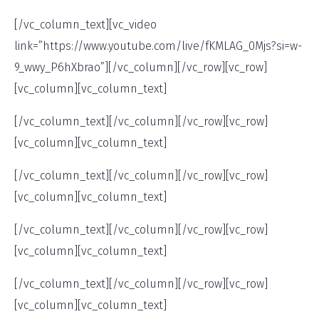
[/vc_column_text][vc_video
link=”https://www.youtube.com/live/fKMLAG_0Mjs?si=w-
9_wwy_P6hXbrao”][/vc_column][/vc_row][vc_row]
[vc_column][vc_column_text]
[/vc_column_text][/vc_column][/vc_row][vc_row]
[vc_column][vc_column_text]
[/vc_column_text][/vc_column][/vc_row][vc_row]
[vc_column][vc_column_text]
[/vc_column_text][/vc_column][/vc_row][vc_row]
[vc_column][vc_column_text]
[/vc_column_text][/vc_column][/vc_row][vc_row]
[vc_column][vc_column_text]