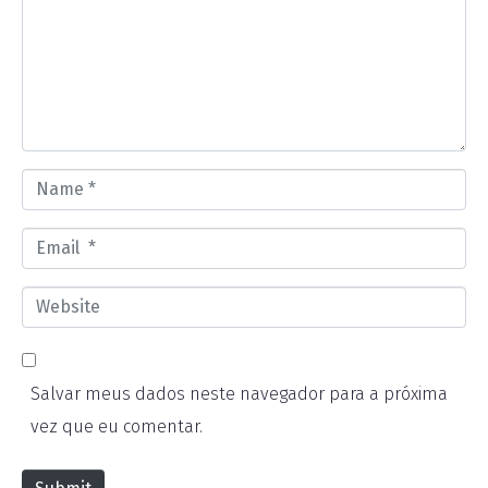
m
m
e
n
t
*
N
a
E
m
m
e
W
a
*
e
i
b
l
Salvar meus dados neste navegador para a próxima
s
*
vez que eu comentar.
i
t