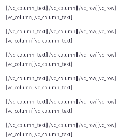
[/vc_column_text][/vc_column][/vc_row][vc_row]
[vc_column][vc_column_text]
[/vc_column_text][/vc_column][/vc_row][vc_row]
[vc_column][vc_column_text]
[/vc_column_text][/vc_column][/vc_row][vc_row]
[vc_column][vc_column_text]
[/vc_column_text][/vc_column][/vc_row][vc_row]
[vc_column][vc_column_text]
[/vc_column_text][/vc_column][/vc_row][vc_row]
[vc_column][vc_column_text]
[/vc_column_text][/vc_column][/vc_row][vc_row]
[vc_column][vc_column_text]