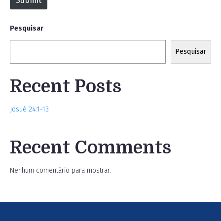
Submit
e
Pesquisar
Pesquisar
Recent Posts
Josué 24:1-13
Recent Comments
Nenhum comentário para mostrar.