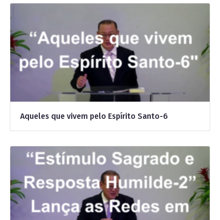
Aqueles que vivem pelo Espírito Santo-6