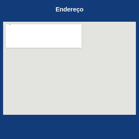
Endereço