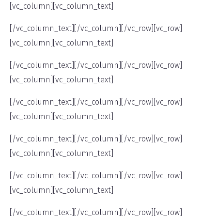
[vc_column][vc_column_text]
[/vc_column_text][/vc_column][/vc_row][vc_row]
[vc_column][vc_column_text]
[/vc_column_text][/vc_column][/vc_row][vc_row]
[vc_column][vc_column_text]
[/vc_column_text][/vc_column][/vc_row][vc_row]
[vc_column][vc_column_text]
[/vc_column_text][/vc_column][/vc_row][vc_row]
[vc_column][vc_column_text]
[/vc_column_text][/vc_column][/vc_row][vc_row]
[vc_column][vc_column_text]
[/vc_column_text][/vc_column][/vc_row][vc_row]