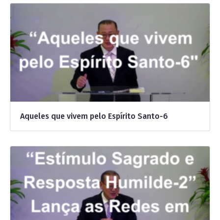
Aqueles que vivem pelo Espírito Santo-6