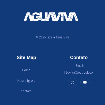
© 2025 Igreja Água Viva
Site Map
Contato
Email:
Home
h2oviva@outlook.com
Nossa Igreja
Contato