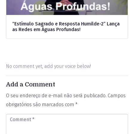
“Estímulo Sagrado e Resposta Humilde-2” Lança
as Redes em Águas Profundas!
No comment yet, add your voice below!
Add a Comment
O seu endereço de e-mail não será publicado.
Campos
obrigatórios são marcados com
*
C
o