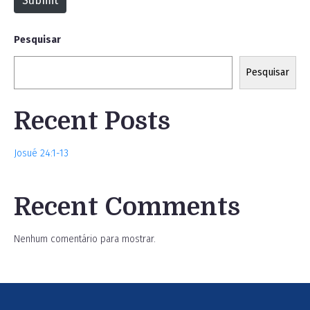
Submit
e
Pesquisar
Pesquisar
Recent Posts
Josué 24:1-13
Recent Comments
Nenhum comentário para mostrar.