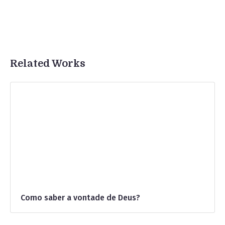
Related Works
Como saber a vontade de Deus?